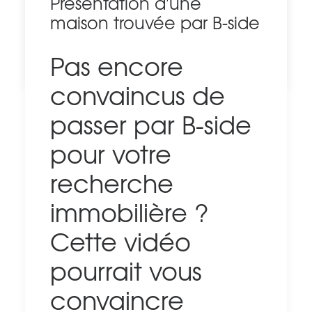
Présentation d'une
maison trouvée par B-side
Pas encore
by Leo
convaincus de
passer par B-side
pour votre
recherche
immobilière ?
Cette vidéo
pourrait vous
convaincre