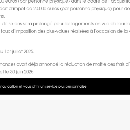
000 euros (par personne physique) dans le cadre de l’acquisit
 : crédit d’impôt de 20.000 euros (par personne physique) pour
ns.
de six ans sera prolongé pour les logements en vue de leur l
le taux d’imposition des plus-values réalisées à l’occasion de l
1er juillet 2025.
 finances avait déjà annoncé la réduction de moitié des frais 
t le 30 juin 2025.
 travaux du 06 décembre 2024 – Le gouvernement luxembou
avigation et vous offrir un service plus personnalisé.
CONTACT : +352 28 99 99 18
•
info@b-side.lu