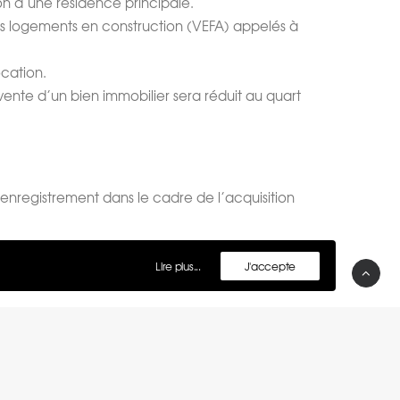
ion d’une résidence principale.
 des logements en construction (VEFA) appelés à
ocation.
a vente d’un bien immobilier sera réduit au quart
d’enregistrement dans le cadre de l’acquisition
rgeois
Lire plus...
J'accepte