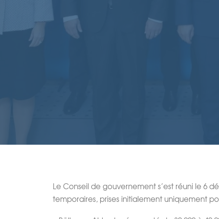
Le Conseil de gouvernement s’est réuni le 6 d
temporaires, prises initialement uniquement pou