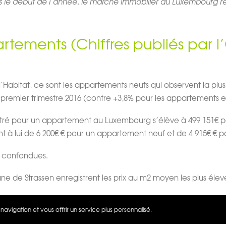
s le début de l’année, le marché immobilier au Luxembourg res
artements (Chiffres publiés par 
 l’Habitat, ce sont les appartements neufs qui observent la plus
 premier trimestre 2016 (contre +3,8% pour les appartements ex
istré pour un appartement au Luxembourg s’élève à 499 151€ 
nt à lui de 6 200€ € pour un appartement neuf et de 4 915€ € 
s confondues.
ne de Strassen enregistrent les prix au m2 moyen les plus élev
ipe de chasseurs immobiliers en contactant des aujourd’hu
avigation et vous offrir un service plus personnalisé.