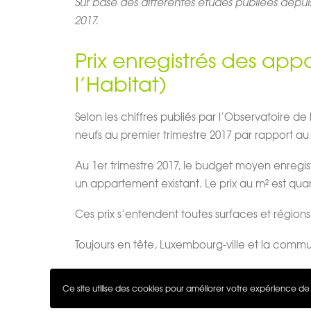
Sur base des différentes études publiées depui
2017.
Prix enregistrés des app
l’Habitat)
Selon les chiffres publiés par l’Observatoire de
neufs au premier trimestre 2017 par rapport au
Au 1er trimestre 2017, le budget moyen enreg
un appartement existant. Le prix au m² est qua
Ces prix s’entendent toutes surfaces et région
Toujours en tête, Luxembourg-ville et la commu
Faites appel aux professionnels de notre équ
Ce site utilise des cookies pour améliorer votre expérience de n
+352 28 99 99 18