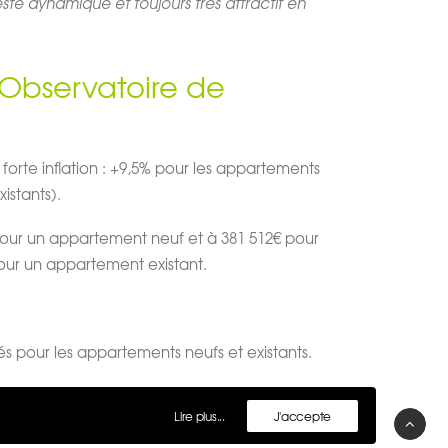
te dynamique et toujours très attractif en
l’Observatoire de
 forte inflation : +9,5% pour les appartements
istants).
pour un appartement neuf et à 381 512€ pour
pour un appartement existant.
és pour les appartements neufs et existants.
i notre bureau au Luxembourg par téléphone au
Lire plus...
J'accepte